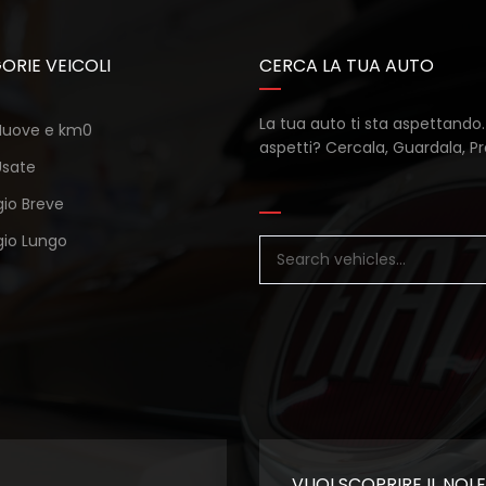
ORIE VEICOLI
CERCA LA TUA AUTO
La tua auto ti sta aspettando
 Nuove e km0
aspetti? Cercala, Guardala, Pr
Usate
gio Breve
gio Lungo
VUOI SCOPRIRE IL NO