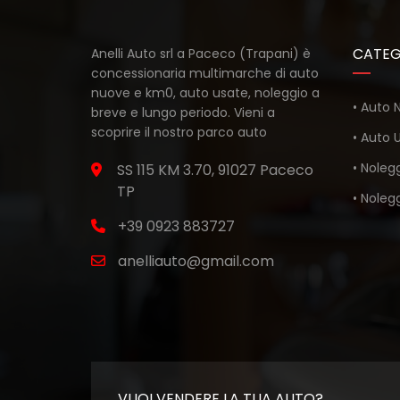
CATEG
Anelli Auto srl a Paceco (Trapani) è
concessionaria multimarche di auto
nuove e km0, auto usate, noleggio a
• Auto
breve e lungo periodo. Vieni a
scoprire il nostro parco auto
• Auto 
• Noleg
SS 115 KM 3.70, 91027 Paceco
TP
• Noleg
+39 0923 883727
anelliauto@gmail.com
VUOI VENDERE LA TUA AUTO?